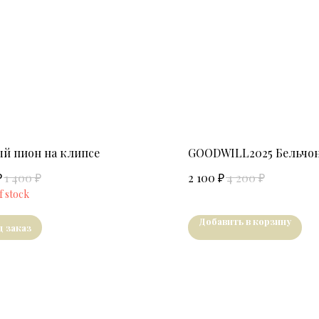
й пион на клипсе
GOODWILL2025 Бельчоно
₽
₽
₽
₽
1 400
2 100
4 200
f stock
Добавить в корзину
д заказ