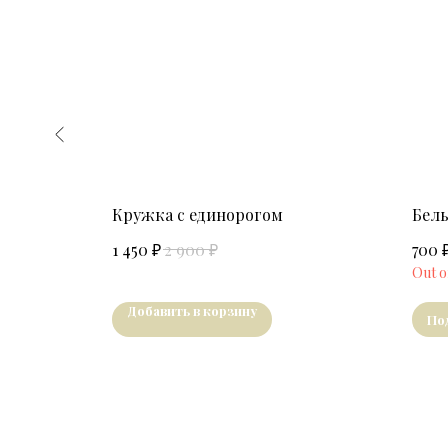
Кружка с единорогом
Белы
₽
₽
1 450
2 900
700
Out o
Добавить в корзину
По