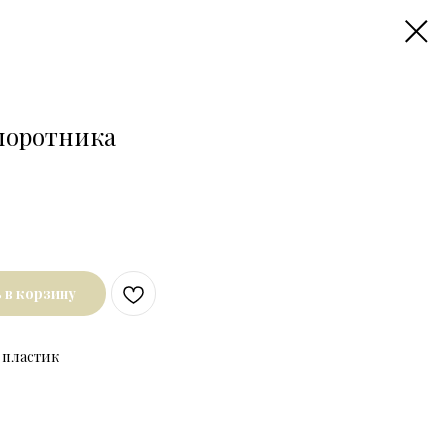
апоротника
 в корзину
 пластик