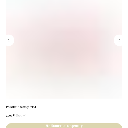
Розовые конфеты
Бел
₽
₽
400
800
70
Добавить в корзину