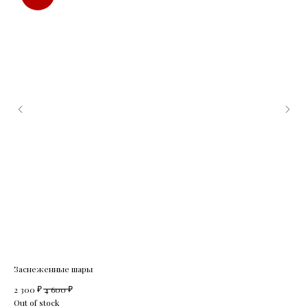
Заснеженные шары
Мыш
₽
₽
2 300
4 600
3 15
Out of stock