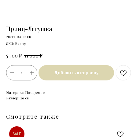
Принц-Лягушка
NUTCRACKER
SKU:
B92051
₽
₽
5 500
11 000
Добавить в корзину
Материал: Полирезина
Размер: 29 см
Смотрите также
SALE