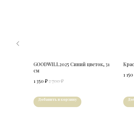
мби, 53,
GOODWILL2025 Синий цветок, 31
Крас
см
1 150
₽
₽
1 350
2 700
Добавить в корзину
До