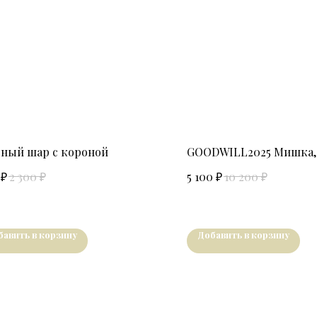
ный шар с короной
GOODWILL2025 Мишка, 
₽
₽
₽
₽
2 300
5 100
10 200
бавить в корзину
Добавить в корзину