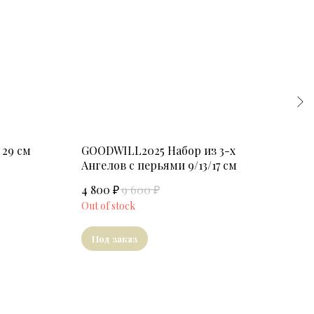
29 см
GOODWILL2025 Набор из 3-х
Кук
Ангелов с перьями 9/13/17 см
24 7
₽
₽
4 800
9 600
Out 
Out of stock
Под заказ
По