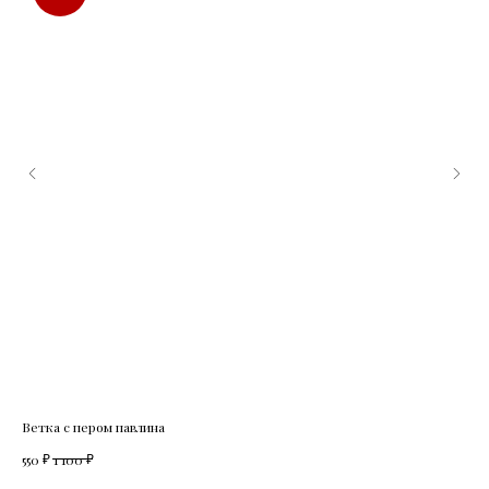
Ветка с пером павлина
Роз
₽
₽
550
1 100
850