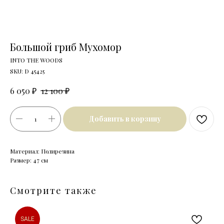
Большой гриб Мухомор
INTO THE WOODS
SKU:
D 45425
₽
₽
6 050
12 100
Добавить в корзину
Материал: Полирезина
Размер: 47 см
Смотрите также
SALE