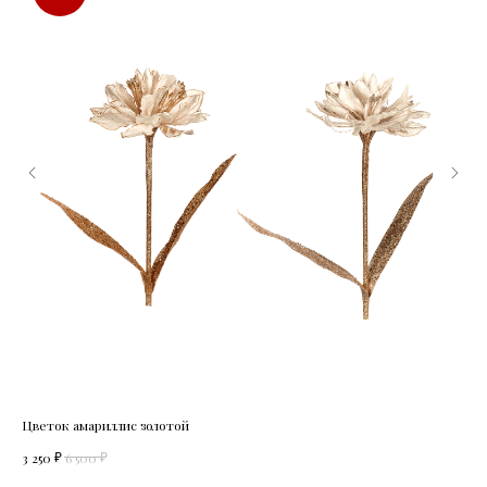
Цветок амариллис золотой
Фла
₽
₽
3 250
6 500
1 5