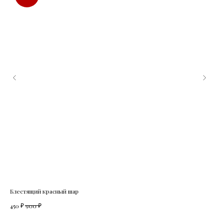
Блестящий красный шар
Сте
₽
₽
450
900
1 8
Out