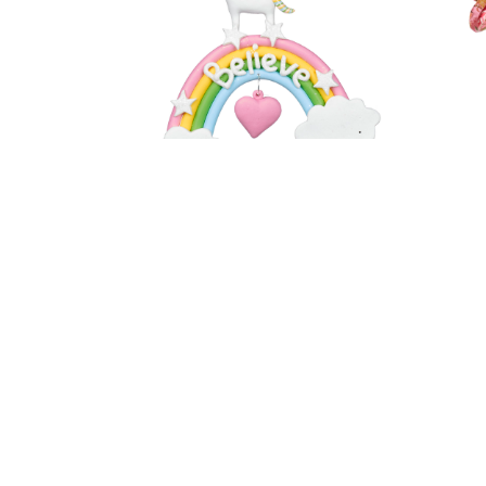
ными
Единорог на радуге
GOO
конф
₽
₽
600
1 200
5 95
Добавить в корзину
До