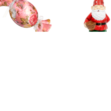
DWILL2025 Большая
Большой гном
ета, 37 см
₽
₽
8 000
16 000
₽
₽
0
11 900
бавить в корзину
Добавить в корзину