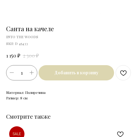
Санта на качеле
INTO THE WOODS
SKU:
D 45433
₽
₽
1 150
2 300
Добавить в корзину
Материал: Полирезина
Размер: 8 см
Смотрите также
SALE