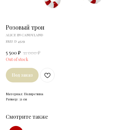
Розовый трон
ALICE IN CANDYLAND
SKU:
D 45251
₽
₽
5 500
11 000
Out of stock
Под заказ
Материал: Полирезина
Размер: 31 см
Смотрите также