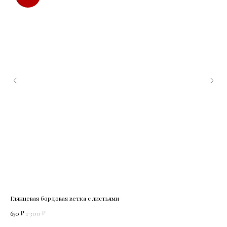
Глянцевая бордовая ветка с листьями
Про
₽
₽
650
1 300
60