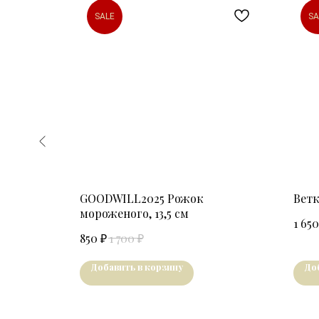
SALE
SA
вая
GOODWILL2025 Рожок
Ветк
мороженого, 13,5 см
1 650
₽
₽
850
1 700
Добавить в корзину
До