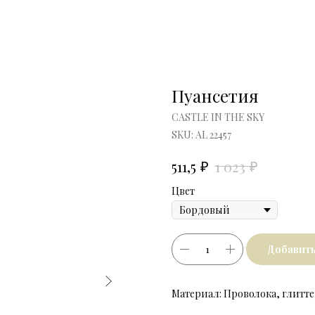
Пуансетия
CASTLE IN THE SKY
SKU:
АL 22457
₽
₽
511,5
1 023
Цвет
Добавить
Материал: Проволока, глитте