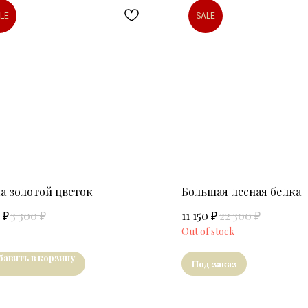
LE
SALE
а золотой цветок
Большая лесная белка
₽
₽
₽
₽
3 300
11 150
22 300
Out of stock
бавить в корзину
Под заказ