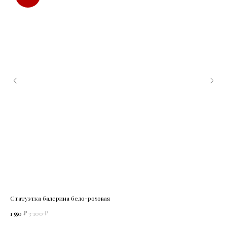
Статуэтка балерина бело-розовая
Ша
₽
₽
1 550
3 100
1 0
Out