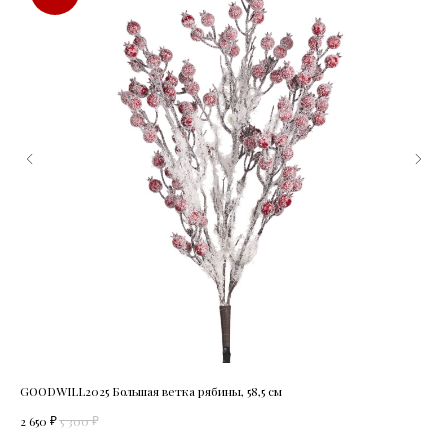
GOODWILL2025 Большая ветка рябины, 58,5 см
GOO
₽
₽
2 650
5 300
2 1